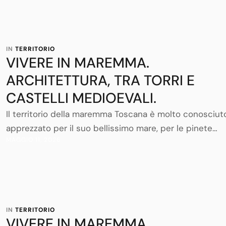
Guardian l’aveva finalmente notata inserendo la
Maremma tra le “Top destination” mondiali. Bene così,
anzi, sempre meglio.
IN 
TERRITORIO
VIVERE IN MAREMMA.
ARCHITETTURA, TRA TORRI E
CASTELLI MEDIOEVALI.
Il territorio della maremma Toscana è molto conosciut
apprezzato per il suo bellissimo mare, per le pinete
MAGGIO 11, 2026
selvagge, per le campagne con panorami di dolci colli
ricamate da argentei uliveti e infinite vigne, per la sua
terra costellata di poggi su cui ammirare ricordi di bor
antichi.
IN 
TERRITORIO
VIVERE IN MAREMMA