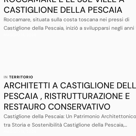
CASTIGLIONE DELLA PESCAIA
Roccamare, situata sulla costa toscana nei pressi di
Castiglione della Pescaia, iniziò a svilupparsi negli anni
MAGGIO 11, 2026
e ’60 come insediamento residenziale esclusivo. L’ide
quella di creare un complesso di ville moderne che si
integrassero armoniosamente con il paesaggio naturale
pionieri di questo sviluppo furono architetti come
Ernesto Nathan Rogers e Antonio Giovanni …
IN 
TERRITORIO
ARCHITETTI A CASTIGLIONE DEL
PESCAIA , RISTRUTTURAZIONE E
RESTAURO CONSERVATIVO
Castiglione della Pescaia: Un Patrimonio Architettonic
tra Storia e Sostenibilità Castiglione della Pescaia,
MAGGIO 11, 2026
affacciata sulla costa toscana e incastonata tra il Mar