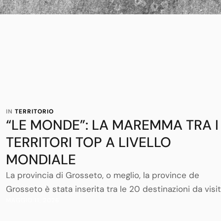
IN 
TERRITORIO
“LE MONDE”: LA MAREMMA TRA I
TERRITORI TOP A LIVELLO
MONDIALE
La provincia di Grosseto, o meglio, la province de
Grosseto è stata inserita tra le 20 destinazioni da visi
MAGGIO 11, 2026
nel 2017 ed è assurta prepotentemente alla ribalta
mondiale dopo che qualche anno fa anche l’inglese T