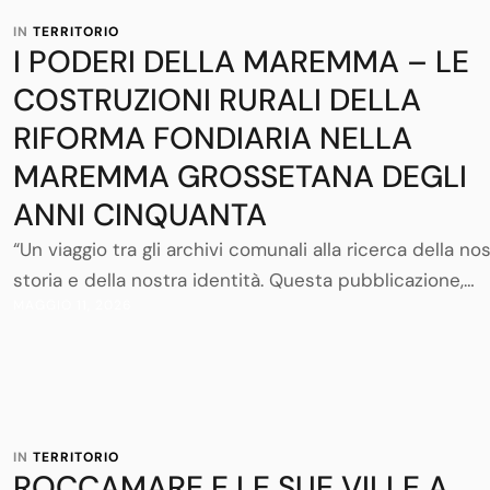
IN 
TERRITORIO
I PODERI DELLA MAREMMA – LE
COSTRUZIONI RURALI DELLA
RIFORMA FONDIARIA NELLA
MAREMMA GROSSETANA DEGLI
ANNI CINQUANTA
“Un viaggio tra gli archivi comunali alla ricerca della no
storia e della nostra identità. Questa pubblicazione,
MAGGIO 11, 2026
curata dagli uffici dedicati alla Gestione del Territorio 
Comune di Grosseto, racconta l’attività dell’Ente
Maremma e il ruolo culturale e sociale della riforma
agraria degli anni ’50 vista attraverso la lente delle
piantine dei poderi, dei progetti, …
IN 
TERRITORIO
ROCCAMARE E LE SUE VILLE A