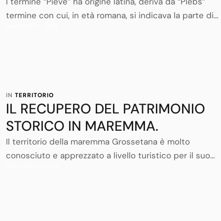
l termine “Pieve” ha origine latina, deriva da “Plebs”
termine con cui, in età romana, si indicava la parte di
MAGGIO 11, 2026
società opposta al patriziato, ossia la plebe.
Successivamente, quando il cristianesimo cominciò a
farsi strada all’interno della cultura romana, il termine
cambiò la sua accezione originaria andando ad indicar
una comunità di credenti legati alla …
IN 
TERRITORIO
IL RECUPERO DEL PATRIMONIO
STORICO IN MAREMMA.
Il territorio della maremma Grossetana è molto
conosciuto e apprezzato a livello turistico per il suo
MAGGIO 11, 2026
bellissimo mare, per le campagne e la dolce collina e 
essere un territorio in gran parte ancora “rustico” e p
conosciuto al turismo di massa.