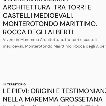
ARCHITETTURA, TRA TORRI E
CASTELLI MEDIOEVALI.
MONTEROTONDO MARITTIMO.
ROCCA DEGLI ALBERTI
Vivere in Maremma Architettura, tra torri e castelli
medioevali. Monterotondo Marittimo. Rocca degli Alber
MAGGIO 11, 2026
Schedatura a titolo meramente divulgativo tratta dalla
pubblicazione dell'amministrazione Provinciale di
Grosseto “Torri e Castelli della Provincia di
Grosseto”Monumenti che saranno illustrati nel blog
presenti nel comune di Monterotondo Marittimo1- Roc
IN 
TERRITORIO
degli Alberti2-Rocchetta dei Pannocchieschi3-Castell
LE PIEVI: ORIGINI E TESTIMONIAN
Cugnano4- Castiglion Bernardi5-Frassine6- Serra
NELLA MAREMMA GROSSETANA
PaganicoCastello …