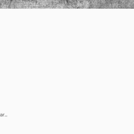
tare
he