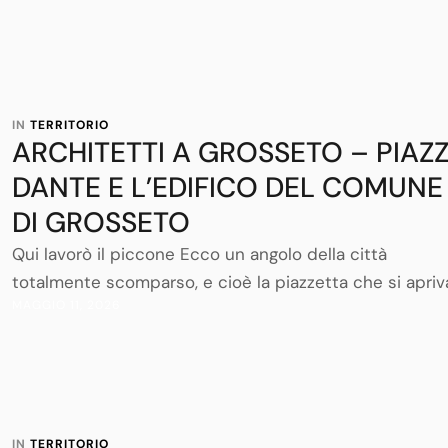
Tirreno e le colline della Maremma, vanta un patrimoni
architettonico e urbanistico unico, frutto di secoli di
storia e di un profondo legame con il territorio. Questo
borgo medievale, con le sue mura …
IN 
TERRITORIO
ARCHITETTI A GROSSETO – PIAZ
DANTE E L’EDIFICO DEL COMUNE
DI GROSSETO
Qui lavorò il piccone Ecco un angolo della città
totalmente scomparso, e cioè la piazzetta che si apriv
MAGGIO 11, 2026
un tempo davanti alla facciata della Cattedrale, e dove 
piccone demolitore cancellò nell’800 un vecchio e
fatiscente edificio dove erano abitazioni e negozi, il qu
impediva un diretto collegamento tra il Corso Carlo
Alberto (oggi Carducci) …
IN 
TERRITORIO