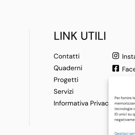
LINK UTILI
Contatti
Ins
Quaderni
Fac
Progetti
Servizi
Per fornire 
Informativa Privacy
memorizzare 
tecnologie 
ID unici su 
negativament
Gestisci ser