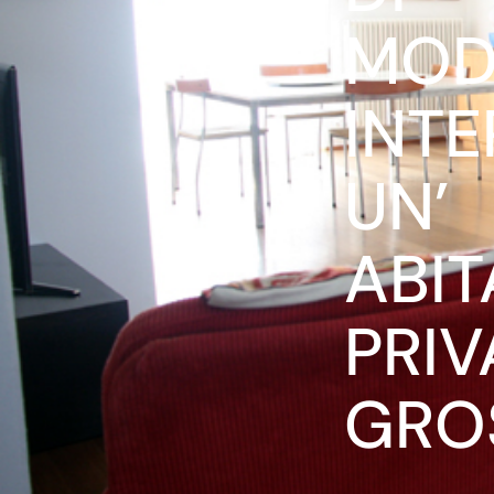
MOD
INTE
UN’
ABIT
PRIV
GRO