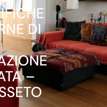
IFICHE
RNE DI
AZIONE
ATA –
SSETO