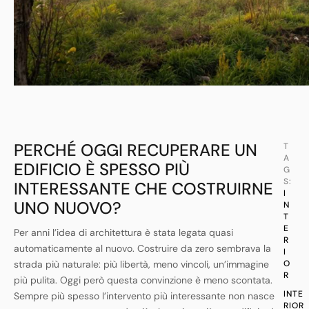
PERCHÉ OGGI RECUPERARE UN
T
A
EDIFICIO È SPESSO PIÙ
G
S:
INTERESSANTE CHE COSTRUIRNE
I
UNO NUOVO?
N
T
E
Per anni l’idea di architettura è stata legata quasi
R
automaticamente al nuovo. Costruire da zero sembrava la
I
strada più naturale: più libertà, meno vincoli, un’immagine
O
R
più pulita. Oggi però questa convinzione è meno scontata.
INTE
Sempre più spesso l’intervento più interessante non nasce
RIOR