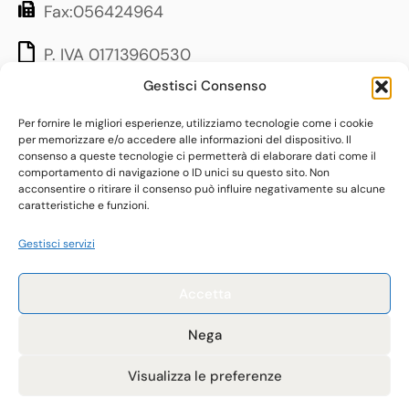
Fax:056424964
P. IVA 01713960530
Gestisci Consenso
LINK UTILI
Per fornire le migliori esperienze, utilizziamo tecnologie come i cookie
per memorizzare e/o accedere alle informazioni del dispositivo. Il
consenso a queste tecnologie ci permetterà di elaborare dati come il
Contatti
comportamento di navigazione o ID unici su questo sito. Non
acconsentire o ritirare il consenso può influire negativamente su alcune
Quaderni
caratteristiche e funzioni.
Progetti
Gestisci servizi
Servizi
Informativa Privacy
Accetta
Instagram
Nega
Facebook
Visualizza le preferenze