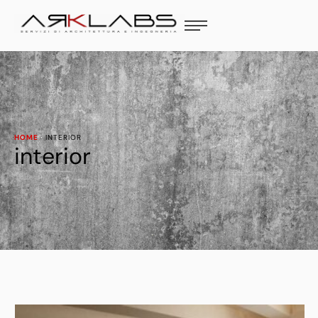
HOME
·
INTERIOR
interior