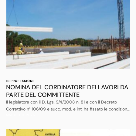
IN 
PROFESSIONE
NOMINA DEL CORDINATORE DEI LAVORI DA
PARTE DEL COMMITTENTE
Il legislatore con il D. Lgs. 9/4/2008 n. 81 e con il Decreto
Correttivo n° 106/09 e succ. mod. e int. ha fissato le condizioni
MAGGIO 11, 2026
in presenza delle quali è obbligatoria la nomina da parte del
committente di un coordinatore per la sicurezza in fase di
progettazione (CSP)al quale affidare la pianificazione della