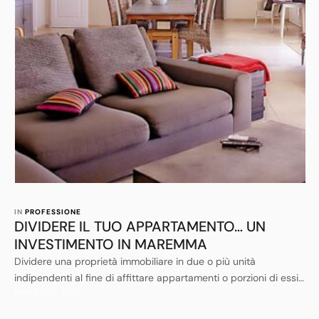
IN 
PROFESSIONE
DIVIDERE IL TUO APPARTAMENTO… UN
INVESTIMENTO IN MAREMMA
Dividere una proprietà immobiliare in due o più unità
indipendenti al fine di affittare appartamenti o porzioni di essi,
MAGGIO 11, 2026
per lunghi o brevi periodi, anche con modalità Bed and
Breakfast, stà diventando una pratica di investimento sempre