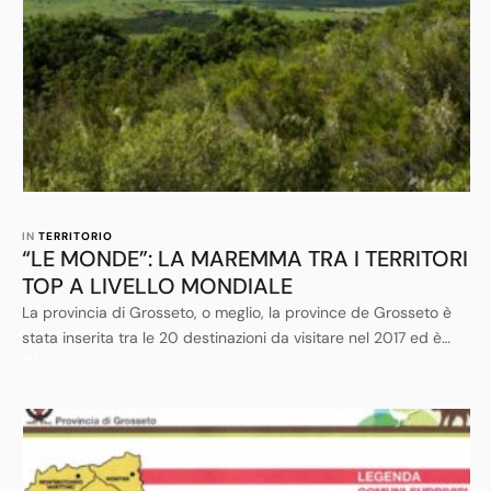
IN 
TERRITORIO
“LE MONDE”: LA MAREMMA TRA I TERRITORI
TOP A LIVELLO MONDIALE
La provincia di Grosseto, o meglio, la province de Grosseto è
stata inserita tra le 20 destinazioni da visitare nel 2017 ed è
MAGGIO 11, 2026
assurta prepotentemente alla ribalta mondiale dopo che
qualche anno fa anche l’inglese The Guardian l’aveva
finalmente notata inserendo la Maremma tra le “Top
destination” mondiali. Bene così, anzi, sempre meglio.