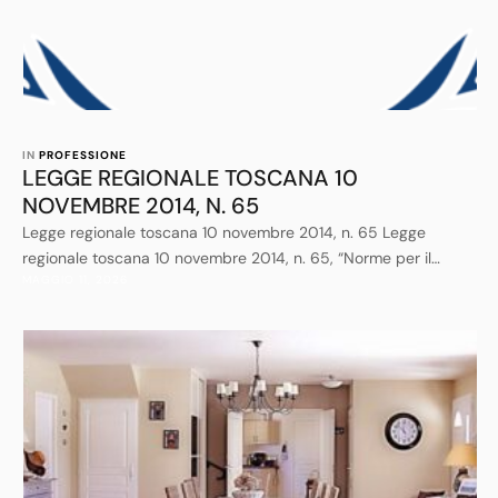
IN 
PROFESSIONE
LEGGE REGIONALE TOSCANA 10
NOVEMBRE 2014, N. 65
Legge regionale toscana 10 novembre 2014, n. 65 Legge
regionale toscana 10 novembre 2014, n. 65, “Norme per il
MAGGIO 11, 2026
governo del territorio” pubblicata sul Bollettino Ufficiale n. 53,
parte prima, del 12 novembre 2014, è stata più volte modificata
ed integrata.Si riporta il testo aggiornato alla data del 1 agosto
2018.