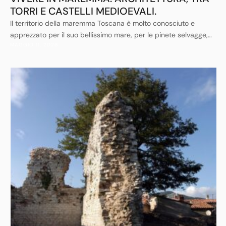
TORRI E CASTELLI MEDIOEVALI.
Il territorio della maremma Toscana è molto conosciuto e
apprezzato per il suo bellissimo mare, per le pinete selvagge,
MAGGIO 11, 2026
per le campagne con panorami di dolci colline ricamate da
argentei uliveti e infinite vigne, per la sua terra costellata di
poggi su cui ammirare ricordi di borghi antichi.