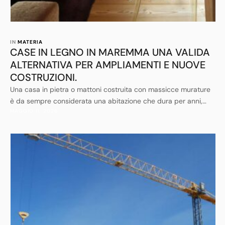
IN 
MATERIA
CASE IN LEGNO IN MAREMMA UNA VALIDA
ALTERNATIVA PER AMPLIAMENTI E NUOVE
COSTRUZIONI.
Una casa in pietra o mattoni costruita con massicce murature
è da sempre considerata una abitazione che dura per anni,
MAGGIO 11, 2026
come negarlo. Il legno, al contrario, è sempre stato considerato
un materiale precario, poco sicuro, che mal resiste al fuoco, in
sostanza poco adatto a costruire edifici solidi e durevoli.