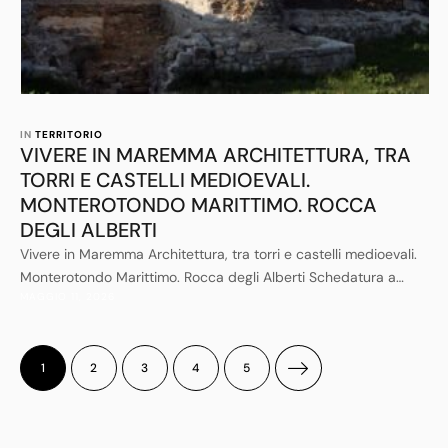
IN 
TERRITORIO
VIVERE IN MAREMMA ARCHITETTURA, TRA
TORRI E CASTELLI MEDIOEVALI.
MONTEROTONDO MARITTIMO. ROCCA
DEGLI ALBERTI
Vivere in Maremma Architettura, tra torri e castelli medioevali.
Monterotondo Marittimo. Rocca degli Alberti Schedatura a
MAGGIO 11, 2026
titolo meramente divulgativo tratta dalla pubblicazione
dell'amministrazione Provinciale di Grosseto “Torri e Castelli
della Provincia di Grosseto”Monumenti che saranno illustrati
nel blog presenti nel comune di Monterotondo Marittimo1-
1
2
3
4
5
Rocca degli Alberti2-Rocchetta dei Pannocchieschi3-Castello
di Cugnano4- Castiglion Bernardi5-Frassine6- Serra
PaganicoCastello …