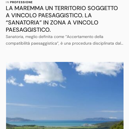
IN 
PROFESSIONE
LA MAREMMA UN TERRITORIO SOGGETTO
A VINCOLO PAESAGGISTICO. LA
“SANATORIA” IN ZONA A VINCOLO
PAESAGGISTICO.
Sanatoria, meglio definita come “Accertamento della
compatibilità paesaggistica”, è una procedura disciplinata dal
MAGGIO 11, 2026
Codice dei Beni Culturali e del Paesaggio di cui al D. Lgs. 22
gennaio 2004, n. 42 e sue successive modifiche ed
integrazioni.