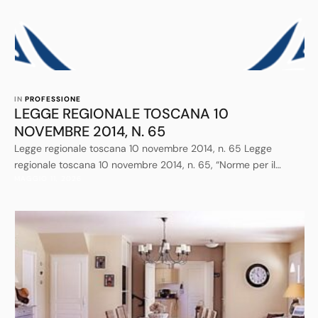
IN 
PROFESSIONE
LEGGE REGIONALE TOSCANA 10
NOVEMBRE 2014, N. 65
Legge regionale toscana 10 novembre 2014, n. 65 Legge
regionale toscana 10 novembre 2014, n. 65, “Norme per il
MAGGIO 11, 2026
governo del territorio” pubblicata sul Bollettino Ufficiale n. 53,
parte prima, del 12 novembre 2014, è stata più volte modificata
ed integrata.Si riporta il testo aggiornato alla data del 1 agosto
2018.