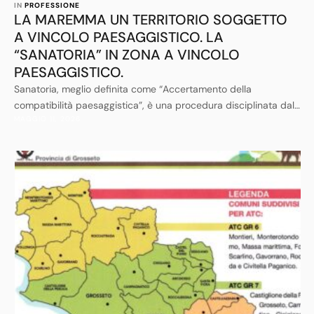
IN 
PROFESSIONE
LA MAREMMA UN TERRITORIO SOGGETTO
A VINCOLO PAESAGGISTICO. LA
“SANATORIA” IN ZONA A VINCOLO
PAESAGGISTICO.
Sanatoria, meglio definita come “Accertamento della
compatibilità paesaggistica”, è una procedura disciplinata dal
MAGGIO 11, 2026
Codice dei Beni Culturali e del Paesaggio di cui al D. Lgs. 22
gennaio 2004, n. 42 e sue successive modifiche ed
integrazioni.