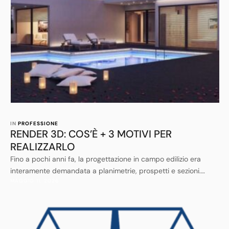
IN 
PROFESSIONE
RENDER 3D: COS’È + 3 MOTIVI PER
REALIZZARLO
Fino a pochi anni fa, la progettazione in campo edilizio era
interamente demandata a planimetrie, prospetti e sezioni.
MAGGIO 11, 2026
Questo tipo di “disegni”, per quanto essenziali per i tecnici, non
sono di facile interpretazione per chi è poco esperto.
Fortunatamente, negli ultimi anni si è sempre più sviluppato un
nuovo modo di rappresentare il progetto architettonico, …