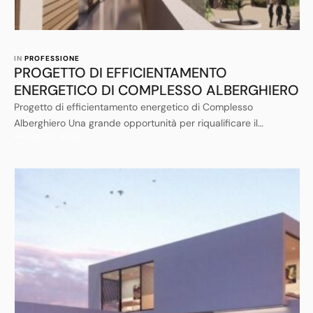
IN 
PROFESSIONE
PROGETTO DI EFFICIENTAMENTO
ENERGETICO DI COMPLESSO ALBERGHIERO
Progetto di efficientamento energetico di Complesso
Alberghiero Una grande opportunità per riqualificare il
MAGGIO 11, 2026
patrimonio edilizio e turistico ricettivo in un momento di
estrema fragilità del sistema economico nazionale.Il
superbonus per la riqualificazione del comparto ricettivo, con
credito di imposta cedibile, può rappresentare una grande
occasione di rilancio del settore, un opportunità per affrontare
le nuove sfide che …