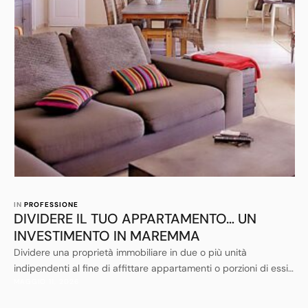
IN 
PROFESSIONE
DIVIDERE IL TUO APPARTAMENTO… UN
INVESTIMENTO IN MAREMMA
Dividere una proprietà immobiliare in due o più unità
indipendenti al fine di affittare appartamenti o porzioni di essi,
MAGGIO 11, 2026
per lunghi o brevi periodi, anche con modalità Bed and
Breakfast, stà diventando una pratica di investimento sempre