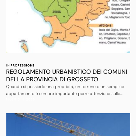
IN 
PROFESSIONE
REGOLAMENTO URBANISTICO DEI COMUNI
DELLA PROVINCIA DI GROSSETO
Quando si possiede una proprietà, un terreno o un semplice
appartamento è sempre importante porre attenzione sulle
MAGGIO 11, 2026
eventuali potenzialità e nuove valorizzazioni inserite nelle
normative e negli strumenti urbanistici locali.