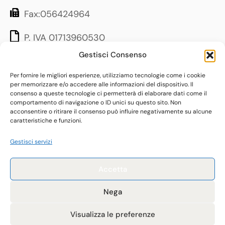
Fax:056424964
P. IVA 01713960530
Gestisci Consenso
LINK UTILI
Per fornire le migliori esperienze, utilizziamo tecnologie come i cookie
per memorizzare e/o accedere alle informazioni del dispositivo. Il
consenso a queste tecnologie ci permetterà di elaborare dati come il
Contatti
comportamento di navigazione o ID unici su questo sito. Non
acconsentire o ritirare il consenso può influire negativamente su alcune
Quaderni
caratteristiche e funzioni.
Progetti
Gestisci servizi
Servizi
Informativa Privacy
Accetta
Instagram
Nega
Facebook
Visualizza le preferenze